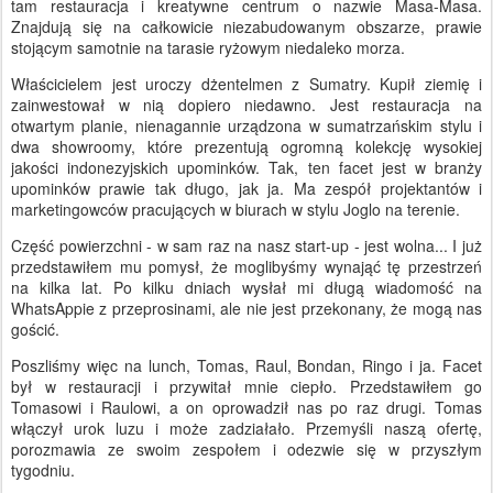
tam restauracja i kreatywne centrum o nazwie Masa-Masa.
Znajdują się na całkowicie niezabudowanym obszarze, prawie
stojącym samotnie na tarasie ryżowym niedaleko morza.
Właścicielem jest uroczy dżentelmen z Sumatry. Kupił ziemię i
zainwestował w nią dopiero niedawno. Jest restauracja na
otwartym planie, nienagannie urządzona w sumatrzańskim stylu i
dwa showroomy, które prezentują ogromną kolekcję wysokiej
jakości indonezyjskich upominków. Tak, ten facet jest w branży
upominków prawie tak długo, jak ja. Ma zespół projektantów i
marketingowców pracujących w biurach w stylu Joglo na terenie.
Część powierzchni - w sam raz na nasz start-up - jest wolna... I już
przedstawiłem mu pomysł, że moglibyśmy wynająć tę przestrzeń
na kilka lat. Po kilku dniach wysłał mi długą wiadomość na
WhatsAppie z przeprosinami, ale nie jest przekonany, że mogą nas
gościć.
Poszliśmy więc na lunch, Tomas, Raul, Bondan, Ringo i ja. Facet
był w restauracji i przywitał mnie ciepło. Przedstawiłem go
Tomasowi i Raulowi, a on oprowadził nas po raz drugi. Tomas
włączył urok luzu i może zadziałało. Przemyśli naszą ofertę,
porozmawia ze swoim zespołem i odezwie się w przyszłym
tygodniu.