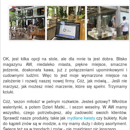
OK, jest kilka opcji na stole, ale dla mnie ta jest dobra. Blisko
magazynu AW, niedaleko miasta, piękne miejsce, smaczne
jedzenie, doskonała kawa, już z połączeniami upominkowymi i
cudownymi ludźmi. Więc to jest moje wymarzone miejsce na
założenie i rozwój naszej nowej firmy. Cóż, jak mówią... Jeśli nie
marzysz, jak możesz mieć marzenie, które się spełni. Trzymamy
kciuki.
Cóż, 'sezon miłości' w pełnym rozkwicie. Jesteś gotowy? Wkrótce
walentynki, a potem Dzień Matki... i sezon weselny. W AW mamy
wszystko, czego potrzebujesz, aby zadowolić swoich klientów.
Sprawdź nasze produkty, takie jak
mydlane kwiaty
czy bukiety. Kule
do kąpieli znów są w modzie, a my mamy duży i dobry asortyment.
Świece też są w trendach i znów - nie znajdziesz nic lepszego.