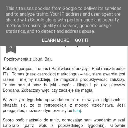
AWGifts Polska
This site uses cookies from Google to deliver its services
and to analyze traffic. Your IP address and user-agent are
Home
shared with Google along with performance and security
metrics to ensure quality of service, generate usage
statistics, and to detect and address abuse.
FEB
LEARN MORE
GOT IT
Bo dzieje się magia
3
Pozdrowienia z Ubud, Bali.
Robi się gorąco... Tomas i Raul właśnie przybyli. Raul (nasz kreator
IT) i Tomas (nasz czarodziej marketingu) – tak, stara gwardia jest
razem i miejmy nadzieję, że magiczna produktywność zaiskrzy.
Tomas poznał nasz balijski zespół - Ringo i po raz pierwszy
Bondana. Zobaczmy więc, czy zadzieje się magia.
W zeszłym tygodniu opowiadałem ci o dziwnych odgłosach –
okazało się, że to retrospekcja z mojego dzieciństwa. Jeśli
przegapiłeś, możesz o tym przeczytać
tutaj
.
Sporo osób napisało do mnie, odradzając nam wpadanie w szał
Lato-lato (patrz wpis z poprzedniego tygodnia). Głównie