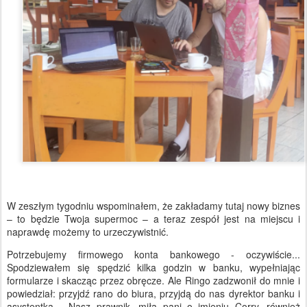
W zeszłym tygodniu wspominałem, że zakładamy tutaj nowy biznes
– to będzie Twoja supermoc – a teraz zespół jest na miejscu i
naprawdę możemy to urzeczywistnić.
Potrzebujemy firmowego konta bankowego - oczywiście...
Spodziewałem się spędzić kilka godzin w banku, wypełniając
formularze i skacząc przez obręcze. Ale Ringo zadzwonił do mnie i
powiedział: przyjdź rano do biura, przyjdą do nas dyrektor banku i
asystentka… Nasz prawnik, miła pani o imieniu Corry, również