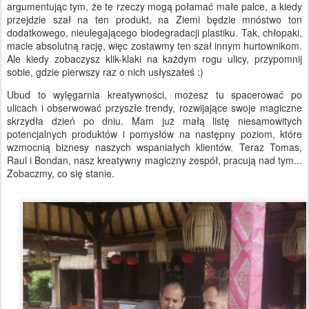
argumentując tym, że te rzeczy mogą połamać małe palce, a kiedy
przejdzie szał na ten produkt, na Ziemi będzie mnóstwo ton
dodatkowego, nieulegającego biodegradacji plastiku. Tak, chłopaki,
macie absolutną rację, więc zostawmy ten szał innym hurtownikom.
Ale kiedy zobaczysz klik-klaki na każdym rogu ulicy, przypomnij
sobie, gdzie pierwszy raz o nich usłyszałeś :)
Ubud to wylęgarnia kreatywności, możesz tu spacerować po
ulicach i obserwować przyszłe trendy, rozwijające swoje magiczne
skrzydła dzień po dniu. Mam już małą listę niesamowitych
potencjalnych produktów i pomysłów na następny poziom, które
wzmocnią biznesy naszych wspaniałych klientów. Teraz Tomas,
Raul i Bondan, nasz kreatywny magiczny zespół, pracują nad tym...
Zobaczmy, co się stanie.