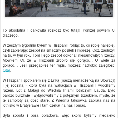
To absolutna i całkowita rozkosz być tutaj!! Poniżej powiem Ci
dlaczego.
W zeszłym tygodniu byłem w Hiszpanii, robiąc to, co robię najlepiej,
czyli zabierając zespół na smaczny posiłek i imprezę. Cóż, zasłużyli
na to, w tym roku Toni i jego zespół dokonali niesamowitych rzeczy.
Mówiłem Ci, że w Hiszpanii zrobiło się gorąco… O wiele za
gorąco… Jeśli przegapiłeś ten wpis, możesz nadrobić zaległości
tutaj
.
W Hiszpanii spotkałem się z Eriką (naszą menadżerką na Słowacji)
i jej rodziną - która była na wakacjach w Hiszpanii i wróciliśmy
razem. Lot z Malagi do Wiednia liniami lotniczymi Lauda. Było
bardzo burzliwie i wylądowaliśmy z potężnym trzaskiem, myślę, że
te samoloty są dość stare. Z Wiednia taksówka zabrała nas na
lotnisko w Bratysławie i tam czekał na nas Tomas.
Była sobota i pora obiadowa, więc skoro byliśmy niedaleko