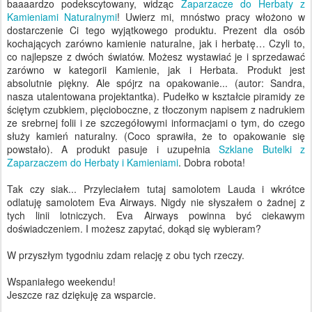
baaaardzo podekscytowany, widząc
Zaparzacze do Herbaty z
Kamieniami Naturalnymi
! Uwierz mi, mnóstwo pracy włożono w
dostarczenie Ci tego wyjątkowego produktu. Prezent dla osób
kochających zarówno kamienie naturalne, jak i herbatę… Czyli to,
co najlepsze z dwóch światów. Możesz wystawiać je i sprzedawać
zarówno w kategorii Kamienie, jak i Herbata. Produkt jest
absolutnie piękny. Ale spójrz na opakowanie... (autor: Sandra,
nasza utalentowana projektantka). Pudełko w kształcie piramidy ze
ściętym czubkiem, pięcioboczne, z tłoczonym napisem z nadrukiem
ze srebrnej folii i ze szczegółowymi informacjami o tym, do czego
służy kamień naturalny. (Coco sprawiła, że to opakowanie się
powstało). A produkt pasuje i uzupełnia
Szklane Butelki z
Zaparzaczem do Herbaty i Kamieniami
. Dobra robota!
Tak czy siak... Przyleciałem tutaj samolotem Lauda i wkrótce
odlatuję samolotem Eva Airways. Nigdy nie słyszałem o żadnej z
tych linii lotniczych. Eva Airways powinna być ciekawym
doświadczeniem. I możesz zapytać, dokąd się wybieram?
W przyszłym tygodniu zdam relację z obu tych rzeczy.
Wspaniałego weekendu!
Jeszcze raz dziękuję za wsparcie.