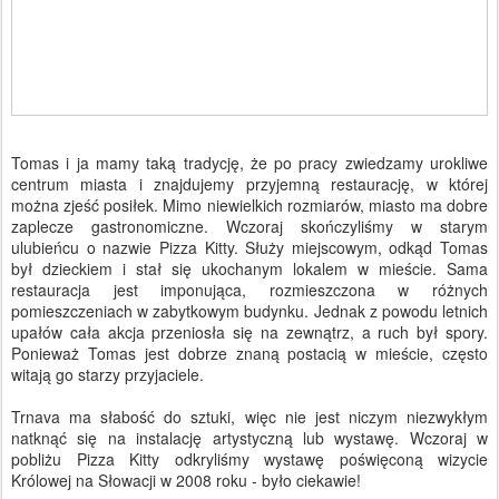
Tomas i ja mamy taką tradycję, że po pracy zwiedzamy urokliwe
centrum miasta i znajdujemy przyjemną restaurację, w której
można zjeść posiłek. Mimo niewielkich rozmiarów, miasto ma dobre
zaplecze gastronomiczne. Wczoraj skończyliśmy w starym
ulubieńcu o nazwie Pizza Kitty. Służy miejscowym, odkąd Tomas
był dzieckiem i stał się ukochanym lokalem w mieście. Sama
restauracja jest imponująca, rozmieszczona w różnych
pomieszczeniach w zabytkowym budynku. Jednak z powodu letnich
upałów cała akcja przeniosła się na zewnątrz, a ruch był spory.
Ponieważ Tomas jest dobrze znaną postacią w mieście, często
witają go starzy przyjaciele.
Trnava ma słabość do sztuki, więc nie jest niczym niezwykłym
natknąć się na instalację artystyczną lub wystawę. Wczoraj w
pobliżu Pizza Kitty odkryliśmy wystawę poświęconą wizycie
Królowej na Słowacji w 2008 roku - było ciekawie!