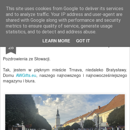
AWGifts Polska
This site uses cookies from Google to deliver its services
and to analyze traffic. Your IP address and user-agent are
Home
shared with Google along with performance and security
metrics to ensure quality of service, generate usage
statistics, and to detect and address abuse.
JUL
LEARN MORE
GOT IT
Herbata i Królowa na Słowacji
28
Pozdrowienia ze Słowacji.
Tak, jestem w pięknym mieście Trnava, niedaleko Bratysławy.
Domu
AWGifts.eu
, naszego najnowszego i najnowocześniejszego
magazynu i biura.