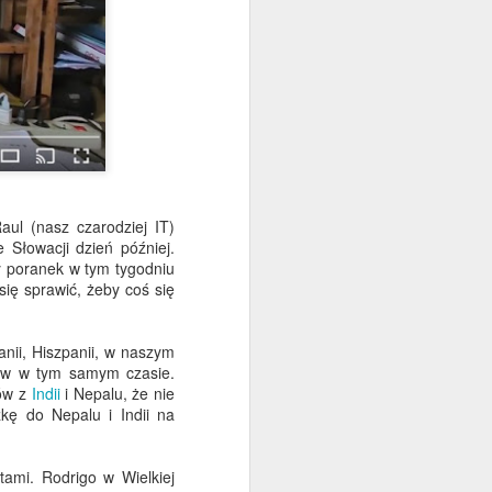
ul (nasz czarodziej IT)
 Słowacji dzień później.
y poranek w tym tygodniu
ię sprawić, żeby coś się
tanii, Hiszpanii, w naszym
rów w tym samym czasie.
tów z
Indii
i Nepalu, że nie
zkę do Nepalu i Indii na
ami. Rodrigo w Wielkiej