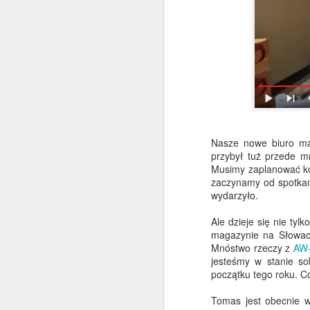
o
S
m
d
po
w
M
Ja
Nasze nowe biuro mar
ty
przybył tuż przede m
H
Musimy zaplanować kol
W
zaczynamy od spotkani
w
wydarzyło.
na
Ale dzieje się nie tyl
C
magazynie na Słowacj
m
Mnóstwo rzeczy z
AW-
M
jesteśmy w stanie so
początku tego roku. C
O
Tomas jest obecnie w