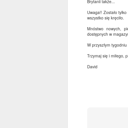
po
Brytanii także...
sz
na
Uwaga!! Zostało tylk
wszystko się kręciło.
N
Mnóstwo nowych, pię
M
dostępnych w magazyni
d
M
W przyszłym tygodniu 
Trzymaj się i miłego,
Po
z
David
ja
W
Ka
wp
Z
M
p
P