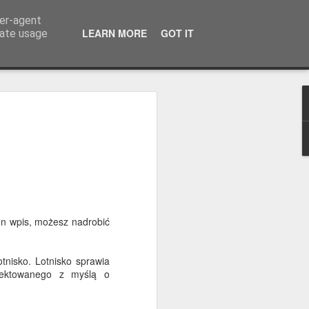
ser-agent
LEARN MORE
GOT IT
rate usage
papuga, ale dumny jak
nii upłynęły pod znakiem ścieżki
rzewa zdawały się tętnić życiem dzięki
elonych papug – aleksandrett
en wpis, możesz nadrobić
 ich chyba więcej niż kiedykolwiek.
yki Południowej i były sprzedawane
tnisko. Lotnisko sprawia
które uciekły i stopniowo tworzyły
ojektowanego z myślą o
 cieplejszego wybrzeża Morza
upodobały sobie pola golfowe i zielone
Malagi i Marbelli. Trochę jak turyści