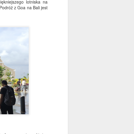
ękniejszego lotniska na
 są kolorowe, hałaśliwe i
Podróż z Goa na Bali jest
dzą się, by śpiewać.
 być dość hojne.
Dla kosmicznego
JUN
12
rekordu