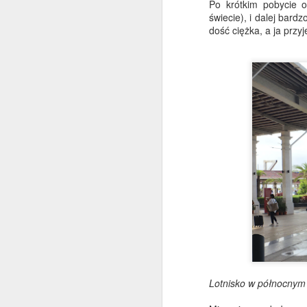
Po krótkim pobycie o
świecie), i dalej bard
dość ciężka, a ja przy
Budda na szczycie
JUL
Lotnisko w północny
3
Jeszcze raz pozdrowienia z