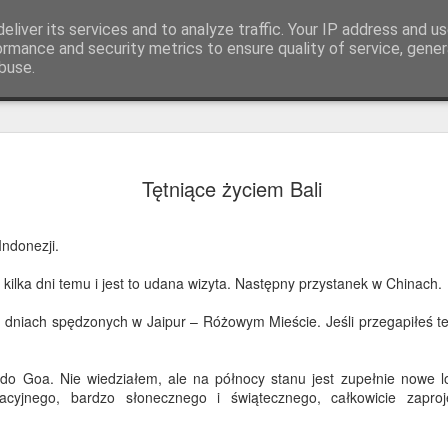
eliver its services and to analyze traffic. Your IP address and u
ormance and security metrics to ensure quality of service, gene
buse.
Chory jak 
JUL
Tętniące życiem Bali
10
paw
Pozdrowienia ze Słowacji.
Indonezji.
Moje ostatnie dni w Hiszpa
i kilka dni temu i jest to udana wizyta. Następny przystanek w Chinach.
dźwiękowej. Blisko plaży d
ogromnym stadom małych zi
 dniach spędzonych w Jaipur – Różowym Mieście. Jeśli przegapiłeś t
obrożnych. W tym roku było
Pierwotnie przybyły z Amer
 do Goa. Nie wiedziałem, ale na północy stanu jest zupełnie nowe lo
jako zwierzęta domowe, nie
cyjnego, bardzo słonecznego i świątecznego, całkowicie zapr
kwitnące populacje wzdłuż
Śródziemnego. Szczególnie 
dzielnice mieszkalne wokół 