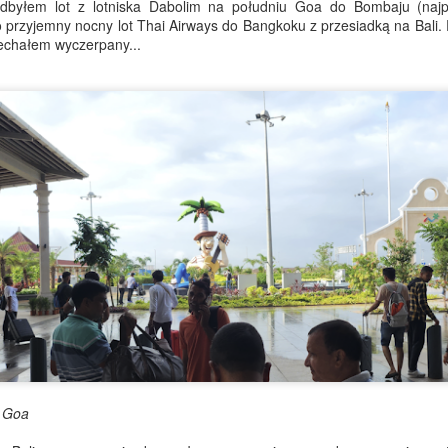
dbyłem lot z lotniska Dabolim na południu Goa do Bombaju (najpi
przybywający teraz masowo,
zo przyjemny nocny lot Thai Airways do Bangkoku z przesiadką na Bali. 
najszczęśliwsze, gdy groma
jechałem wyczerpany...
Właściwie „śpiewają” może
Flirtowanie z
Najdłuższy dzień,
JUN
JUN
m Goa
26
19
niebezpieczeństwem
Dzień Ojca i walizka