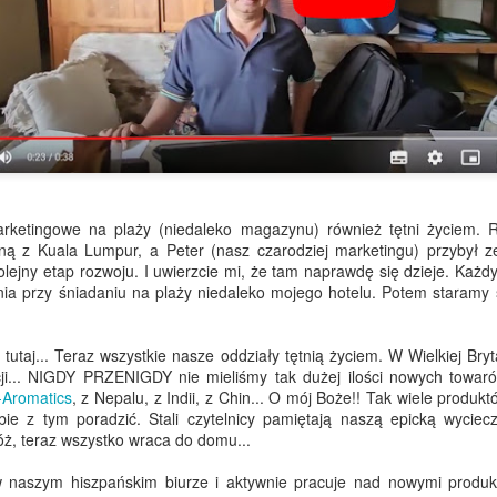
statnim długim weekendem.
pędziłem kilka dni z Tonim i hiszpańskim zespołem w naszym
agazynie w Maladze. Tym razem nie ma nic szczególnie
ramatycznego do przekazania, chociaż moja saga z hiszpańską kartą
bytu trwa. Sama karta jest gotowa, ale umówienie się na jej odbiór
ydaje się być zupełnie innym wyzwaniem.
Bomby cieplne, biurokracja i handel w dni świąteczne
AY
22
Pozdrowienia ze słonecznej Hiszpanii.
k na ironię, w niektórych częściach Wielkiej Brytanii było w tym
ketingowe na plaży (niedaleko magazynu) również tętni życiem. Ra
godniu cieplej niż u nas, ale nie rozczulajcie się za bardzo –
ną z Kuala Lumpur, a Peter (nasz czarodziej marketingu) przybył ze
iszpania jest następna w kolejce do tej bomby upałów… I to szybko.
ejny etap rozwoju. I uwierzcie mi, że tam naprawdę się dzieje. Każd
 zeszłym tygodniu opowiadałem Ci o mojej podróży i o tym, dlaczego
a przy śniadaniu na plaży niedaleko mojego hotelu. Potem staramy s
arto wtykać sobie watę w uszy… Jeśli przegapiłeś ten wpis, możesz
drobić zaległości tutaj.
ko tutaj... Teraz wszystkie nasze oddziały tętnią życiem. W Wielkiej Bry
zęść tygodnia spędziłem z hiszpańskim zespołem w nowym biurze i
i... NIGDY PRZENIGDY nie mieliśmy tak dużej ilości nowych towa
agazynie w Maladze.
Aromatics
, z Nepalu, z Indii, z Chin... O mój Boże!! Tak wiele produk
Od zatyczek do uszu do TikToka
AY
bie z tym poradzić. Stali czytelnicy pamiętają naszą epicką wyciec
15
Pozdrowienia z Hiszpanii.
óż, teraz wszystko wraca do domu...
statnio pisałem do Ciebie z lotniska T2 w Manchesterze w drodze
 naszym hiszpańskim biurze i aktywnie pracuje nad nowymi produkt