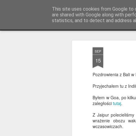
AWGifts Polska
This site uses cookies from Google to d
are shared with Google along with perf
statistics, and to detect and address a
Magazine
Home
SEP
15
Pozdrowienia z Bali w 
Przyjechałem tu z Indi
Byłem w Goa, po kilku
zaległości
tutaj
.
Z Jaipur polecieliśmy
wrażenie obozu waka
wczasowiczach.