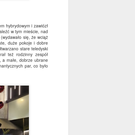
dem hybrydowym i zawiózł
aleźć w tym mieście, nad
(wydawało się, że wciąż
ste, duże pokoje i dobre
twarzano stare teledyski
ał też rodzinny zespół
, a małe, dobrze ubrane
omantycznych par, co było