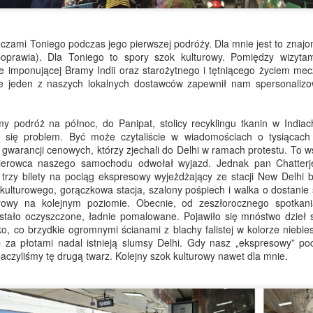
w Mijas
pełna mydła
Witaj ponownie w bardzo, bardzo
Pozdrowienia z Hiszpanii.
upalny piątek...
czami Toniego podczas jego pierwszej podróży. Dla mnie jest to znajom
W zeszłym tygodniu mówiłem Ci,
poprawia). Dla Toniego to spory szok kulturowy. Pomiędzy wizyta
Mam nadzieję, że cieszysz się
że lato nabiera tempa. No cóż...
e imponującej Bramy Indii oraz starożytnego i tętniącego życiem me
pogodą, gdziekolwiek jesteś!
W ten weekend oficjalnie
że jeden z naszych lokalnych dostawców zapewnił nam spersonalizo
nadchodzi. Dziś 10 dzień naszej
9 lat na Słowacji... i dzwony weselne też
UN
W Wielkiej Brytanii i Europie jest
promocji Szaleństwo Letniego
9
Pozdrowienia z Hiszpanii...
cieplej niż kiedykolwiek, a tutaj, w
Przesilenia.
y podróż na północ, do Panipat, stolicy recyklingu tkanin w Indiac
AW, nasz sezon Szaleństwa
ł się problem. Być może czytaliście w wiadomościach o tysiącach
ż, wciąż tu jestem.
Letniego Przesilenia kończy się z
Letnie przesilenie tuż-tuż.
 gwarancji cenowych, którzy zjechali do Delhi w ramach protestu. To w
hukiem – dosłownie, niczym
Najdłuższy dzień w roku. Dzień
ierowca naszego samochodu odwołał wyjazd. Jednak pan Chatterje
szpańskie lato powoli podkręca temperaturę i podczas gdy niektóre
fajerwerki San Juan rozświetlające
Ojca. Piłka nożna. Imprezy na
trzy bilety na pociąg ekspresowy wyjeżdżający ze stacji New Delhi 
ęści Wielkiej Brytanii zdają się wracać do swojego tradycyjnego
w tym tygodniu Andaluzję.
plaży w San Juan w Hiszpanii. I
kulturowego, gorączkowa stacja, szalony pośpiech i walka o dostanie 
chematu pogodowego „cztery pory roku w jedno popołudnie”, tutaj, w
Tymczasem Coco i ja
jakimś cudem, jak to często bywa
urowy na kolejnym poziomie. Obecnie, od zeszłorocznego spotkan
daluzji, z każdym dniem czuć coraz bardziej lato.
flirtowaliśmy z
w Ancient Wisdom, wiele innych
tało oczyszczone, ładnie pomalowane. Pojawiło się mnóstwo dzieł sz
niebezpieczeństwem w
rzeczy dzieje się jednocześnie.
ko, co brzydkie ogromnymi ścianami z blachy falistej w kolorze niebie
 zeszłym tygodniu opowiadałem Ci o drzewach jakarandy z
spokojnym, urokliwym Mijas.
Wielkie wieści z naszego zakątka
 za płotami nadal istnieją slumsy Delhi. Gdy nasz „ekspresowy” po
łudniowej Hiszpanii, których spektakularne fioletowe kwiaty
świata... Coco dotarła do
🌸 Dlaczego Malaga stała się fioletowa
AY
aczyliśmy tę drugą twarz. Kolejny szok kulturowy nawet dla mnie.
mieniają całe ulice w rzeki kolorów na zaledwie kilka krótkich tygodni.
Hiszpanii.
29
Pozdrowienia z Hiszpanii.
o dziwo... W niektórych częściach Wielkiej Brytanii było w tym
godniu cieplej niż u nas. Mam nadzieję, że w pełni cieszyłeś się