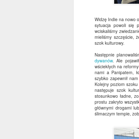
Hiszpanii... Mam nadzieję,
że masz się dobrze i cieszysz się
latem.
Widzę Indie na nowo o
sytuacja powoli się 
Cóż, nie jest to coś, co widuje się
wciskaliśmy zwiedzani
na co dzień...
mieliśmy szczęście, 
J
szok kulturowy.
Jeden z naszych klientów
zainstalował jednego z naszych
Następnie planowaliśm
Wielkich Buddów na szczycie
dywanów
. Ale pojawi
Có
góry na Słowacji. Powiedziano
wściekłych na reformy
nam, że wszystkie pozwolenia i
nami a Panipatem, k
Hi
plany zostały uzyskane
szybko zapewnił nam 
cz
prawidłowo, co zawsze miło
Kolejny poziom szoku 
s
usłyszeć. Więcej o tym później,
następuje szok kult
An
ale pomyślałem, że to całkiem
stosunkowo ładne, zos
niezły pomysł na rozpoczęcie
prostu zakryto wszyst
W
tego cotygodniowego newslettera.
głównymi drogami lub
po
M
ślimaczym tempie, zob
za
I 
ty