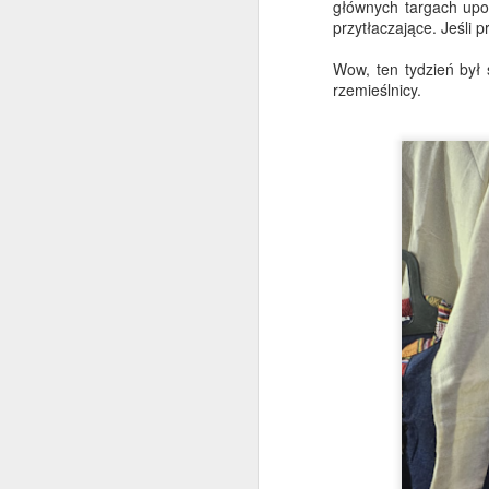
głównych targach upo
przytłaczające. Jeśli 
Wow, ten tydzień był 
rzemieślnicy.
Budda na szczycie
JUL
3
Jeszcze raz pozdrowienia z