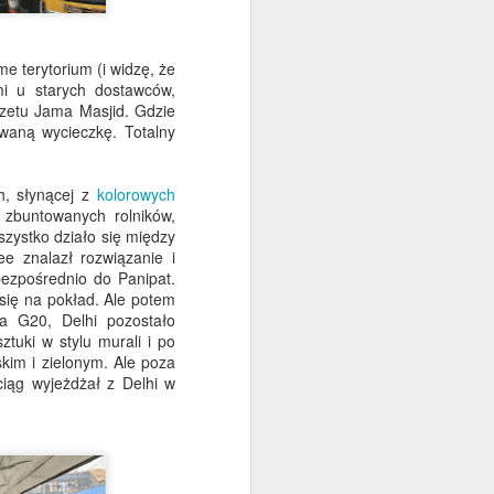
Pozdrowienia z Hiszpanii.
Znów piątek… i mecz się zaczął.
e terytorium (i widzę, że
mi u starych dostawców,
W zeszłym tygodniu opowiadałam
czetu Jama Masjid. Gdzie
Ci o życiu tutaj, w Hiszpanii, o
waną wycieczkę. Totalny
magazynie, ślubie Petera i
Tamary, 9. urodzinach na
Słowacji, o tym, że Kane dostał
h, słynącej z
kolorowych
wymarzoną pracę i o wszystkich
 zbuntowanych rolników,
zwyczajowych wydarzeniach
szystko działo się między
związanych z Ancient Wisdom.
e znalazł rozwiązanie i
Jeśli przegapiłeś ten wpis,
bezpośrednio do Panipat.
możesz nadrobić zaległości tutaj.
się na pokład. Ale potem
ia G20, Delhi pozostało
W tym tygodniu sprawy idą lepiej.
tuki w stylu murali i po
skim i zielonym. Ale poza
W końcu mam termin odbioru
ciąg wyjeżdżał z Delhi w
karty NIE tutaj, w Hiszpanii.