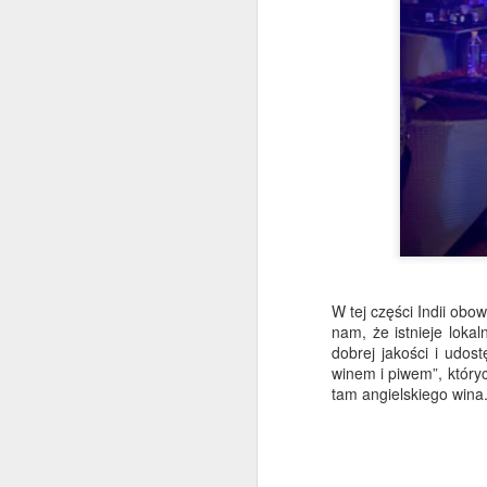
W
12
w
w
mó
A
P
W
Ne
za
​W tej części Indii obo
nam, że istnieje loka
Mó
dobrej jakości i udos
winem i piwem”, który
Sa
tam angielskiego wina.
W
A
C
S