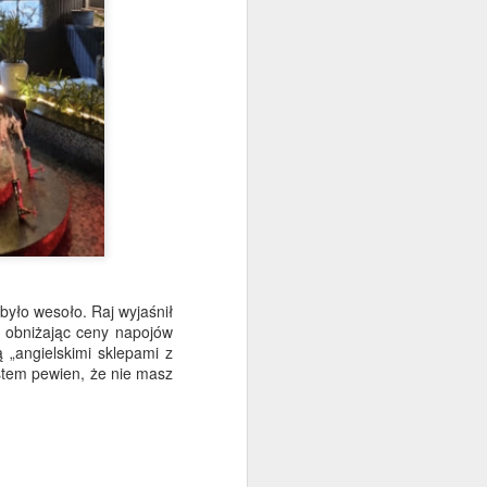
 było wesoło. Raj wyjaśnił
, obniżając ceny napojów
 „angielskimi sklepami z
stem pewien, że nie masz