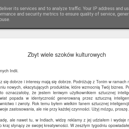
eliver its services and to analyze traffic. Your IP address and u
ormance and security metrics to ensure quality of service, gene
buse.
Chory jak 
JUL
Zbyt wiele szoków kulturowych
10
paw
Pozdrowienia ze Słowacji.
ych Indii.
Moje ostatnie dni w Hiszpa
 się dobrze i interesy mają się dobrze. Podróżuję z Tonim w ramach na
dźwiękowej. Blisko plaży d
iu nowych, ekscytujących produktów, które wzmocnią Twój biznes. P
ogromnym stadom małych zi
to oznaczałoby, że jestem leniwym użytkownikiem sztucznej intelig
obrożnych. W tym roku było
wiat popada w identyczność generowaną przez sztuczną inteligen
nictwo i zwroty. Rok temu byłem wielkim fanem sztucznej inteligencji,
Pierwotnie przybyły z Amer
woje zastosowania, ale nie przy każdej czynności. Użyj mózgu, proszę.
jako zwierzęta domowe, nie
kwitnące populacje wzdłuż
dę, ale nawet tu, w Indiach, widzę reklamy z jej udziałem i wydaje mi
Śródziemnego. Szczególnie 
to kraj słynący ze swojej kreatywności. W zeszłym tygodniu opowiadał
dzielnice mieszkalne wokół 