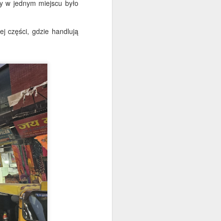
zy w jednym miejscu było
 są kolorowe, hałaśliwe i
dzą się, by śpiewać.
j części, gdzie handlują
 być dość hojne.
Dla kosmicznego
JUN
12
rekordu