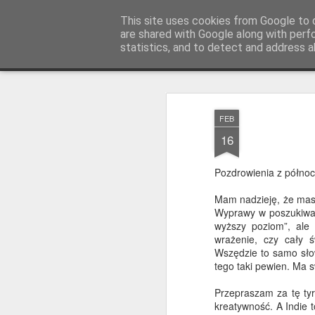
AWGifts Polska
This site uses cookies from Google to d
are shared with Google along with perf
statistics, and to detect and address a
Magazine
Home
FEB
16
Pozdrowienia z północn
Mam nadzieję, że masz
Wyprawy w poszukiwan
wyższy poziom”, ale 
wrażenie, czy cały ś
Wszędzie to samo słow
tego taki pewien. Ma s
Przepraszam za tę tyra
kreatywność. A Indie 