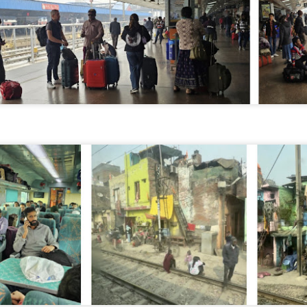
statnim długim weekendem.
pędziłem kilka dni z Tonim i hiszpańskim zespołem w naszym
agazynie w Maladze. Tym razem nie ma nic szczególnie
ramatycznego do przekazania, chociaż moja saga z hiszpańską kartą
bytu trwa. Sama karta jest gotowa, ale umówienie się na jej odbiór
ydaje się być zupełnie innym wyzwaniem.
Bomby cieplne, biurokracja i handel w dni świąteczne
AY
22
Pozdrowienia ze słonecznej Hiszpanii.
k na ironię, w niektórych częściach Wielkiej Brytanii było w tym
godniu cieplej niż u nas, ale nie rozczulajcie się za bardzo –
iszpania jest następna w kolejce do tej bomby upałów… I to szybko.
 zeszłym tygodniu opowiadałem Ci o mojej podróży i o tym, dlaczego
arto wtykać sobie watę w uszy… Jeśli przegapiłeś ten wpis, możesz
drobić zaległości tutaj.
zęść tygodnia spędziłem z hiszpańskim zespołem w nowym biurze i
agazynie w Maladze.
Od zatyczek do uszu do TikToka
AY
15
Pozdrowienia z Hiszpanii.
statnio pisałem do Ciebie z lotniska T2 w Manchesterze w drodze