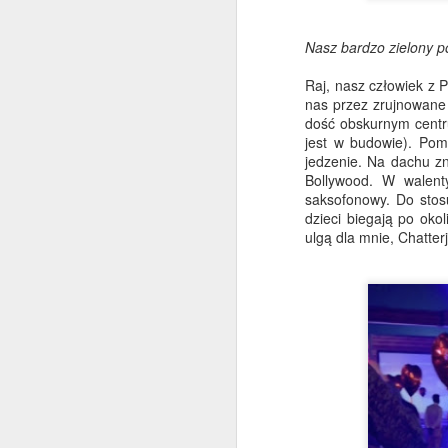
po
sz
na
Nasz bardzo zielony po
N
Raj, nasz człowiek z
nas przez zrujnowane 
M
dość obskurnym centr
d
jest w budowie). Pom
M
jedzenie. Na dachu zn
Bollywood. W walent
saksofonowy. Do stos
Po
dzieci biegają po oko
z
ulgą dla mnie, Chatter
ja
W
Ka
wp
Z
M
p
P