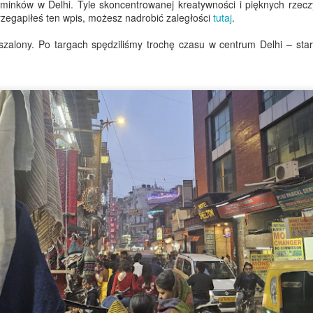
minków w Delhi. Tyle skoncentrowanej kreatywności i pięknych rzec
przybywający teraz masowo,
przegapiłeś ten wpis, możesz nadrobić zaległości
tutaj
.
najszczęśliwsze, gdy groma
szalony. Po targach spędziliśmy trochę czasu w centrum Delhi – stare
Właściwie „śpiewają” może
Flirtowanie z
Najdłuższy dzień,
JUN
JUN
26
19
niebezpieczeństwem
Dzień Ojca i walizka