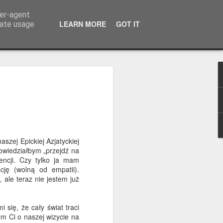
ser-agent
LEARN MORE
GOT IT
rate usage
papuga, ale dumny jak
nii upłynęły pod znakiem ścieżki
szej Epickiej Azjatyckiej
rzewa zdawały się tętnić życiem dzięki
owiedziałbym „przejdź na
elonych papug – aleksandrett
encji. Czy tylko ja mam
 ich chyba więcej niż kiedykolwiek.
cję (wolną od empatii).
 ale teraz nie jestem już
yki Południowej i były sprzedawane
które uciekły i stopniowo tworzyły
 cieplejszego wybrzeża Morza
 się, że cały świat traci
upodobały sobie pola golfowe i zielone
em Ci o naszej wizycie na
Malagi i Marbelli. Trochę jak turyści