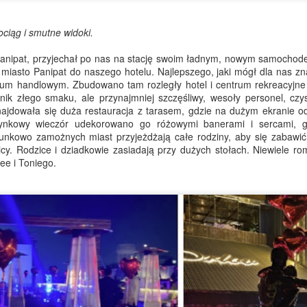
wrotnej, opowiadając o królowej Wiktorii, Henderson’s Relish i
alonym tygodniu w Sheffield. Jeśli przegapiłeś ten wpis, możesz
drobić zaległości tutaj.
ciąg i smutne widoki.
o cóż… W końcu dotarłem do domu.
 Panipat, przyjechał po nas na stację swoim ładnym, nowym samocho
miasto Panipat do naszego hotelu. Najlepszego, jaki mógł dla nas zn
inęły prawie trzy miesiące, odkąd porządnie wypocząłem w moim
um handlowym. Zbudowano tam rozległy hotel i centrum rekreacyjne 
omu w Hiszpanii i muszę przyznać, że dobrze jest wrócić.
nik złego smaku, ale przynajmniej szczęśliwy, wesoły personel, czy
Z Sheffield z Relish... I koszule
AY
ajdowała się duża restauracja z tarasem, gdzie na dużym ekranie od
8
Hej... Mam nadzieję, że masz się dobrze!
ynkowy wieczór udekorowano go różowymi banerami i sercami, gr
unkowo zamożnych miast przyjeżdżają całe rodziny, aby się zabawić
zdrowienia z Terminalu 2 na lotnisku w Manchesterze... Bo tak,
licy. Rodzice i dziadkowie zasiadają przy dużych stołach. Niewiele r
nowu jestem w drodze... Jest tu dość tłoczno, musiałem znaleźć
jee i Toniego.
kieś zajęcie.
 zeszłym tygodniu opowiadałem Ci o mojej szalonej podróży przez
tmandu, Kalkutę do Bombaju i do Sheffield... Jeśli przegapiłeś ten
is, możesz nadrobić tutaj.
nalazłem królową Wiktorię w parku w Sheffield, bardzo podobną do
Z Katmandu do Kalkuty, do hotelu Kenwood… i 12
AY
omnika w Kalkucie, gdzie byłem zaledwie tydzień temu.
1
godzin snu
ozdrowienia z Sheffield. Jak zwykle zatrzymuję się w hotelu Kenwood.