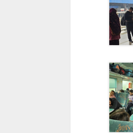
o
S
m
d
po
w
M
Ja
ty
H
W
w
na
C
m
M
O