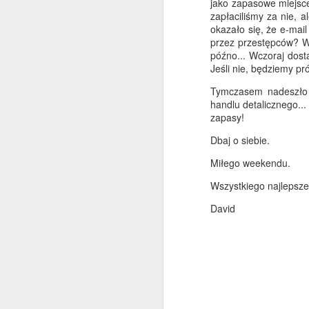
jako zapasowe miejsce
o
zapłaciliśmy za nie, 
s
okazało się, że e-mail
N
przez przestępców? W
t
późno... Wczoraj dost
Jeśli nie, będziemy pr
Al
Tymczasem nadeszło l
c
handlu detalicznego...
A
zapasy!
Sa
Dbaj o siebie.
Ma
Miłego weekendu.
j
c
Wszystkiego najlepsze
15
David
W
n
w
mo
A