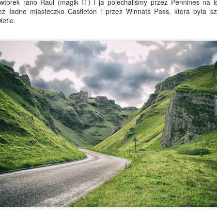
torek rano Raul (magik IT) i ja pojechaliśmy przez Pennines na l
przybywający teraz masowo,
ez ładne miasteczko Castleton i przez Winnats Pass, która była sz
najszczęśliwsze, gdy groma
etle.
Właściwie „śpiewają” może
Flirtowanie z
Najdłuższy dzień,
JUN
JUN
26
19
niebezpieczeństwem
Dzień Ojca i walizka