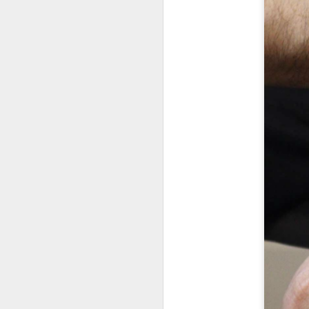
o
S
m
d
po
w
M
Ja
ty
H
W
w
na
C
m
M
O