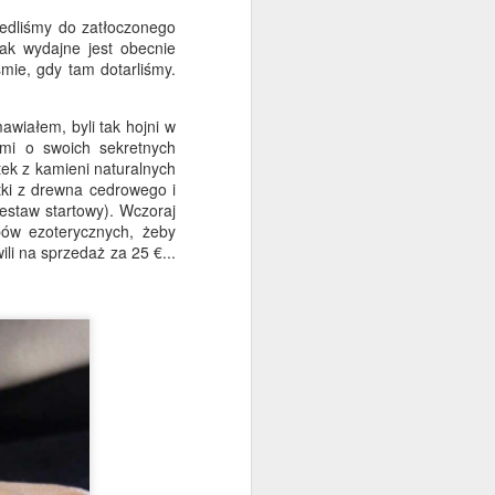
Pozdrowienia z Hiszpanii.
edliśmy do zatłoczonego
ak wydajne jest obecnie
Znów piątek… i mecz się zaczął.
mie, gdy tam dotarliśmy.
W zeszłym tygodniu opowiadałam
Ci o życiu tutaj, w Hiszpanii, o
awiałem, byli tak hojni w
magazynie, ślubie Petera i
 mi o swoich sekretnych
Tamary, 9. urodzinach na
tek z kamieni naturalnych
Słowacji, o tym, że Kane dostał
tki z drewna cedrowego i
wymarzoną pracę i o wszystkich
zestaw startowy). Wczoraj
zwyczajowych wydarzeniach
pów ezoterycznych, żeby
związanych z Ancient Wisdom.
ili na sprzedaż za 25 €...
Jeśli przegapiłeś ten wpis,
możesz nadrobić zaległości tutaj.
W tym tygodniu sprawy idą lepiej.
W końcu mam termin odbioru
karty NIE tutaj, w Hiszpanii.