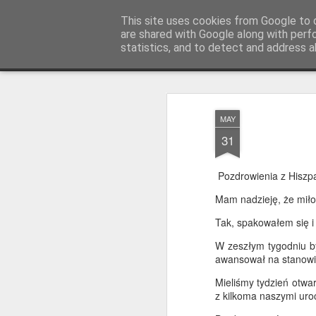
AWGifts Polska
This site uses cookies from Google to d
are shared with Google along with perf
statistics, and to detect and address a
Magazine
Home
MAY
31
Pozdrowienia z Hiszpa
Mam nadzieję, że miło 
Tak, spakowałem się i 
W zeszłym tygodniu b
awansował na stanowis
Mieliśmy tydzień otwa
z kilkoma naszymi uroc