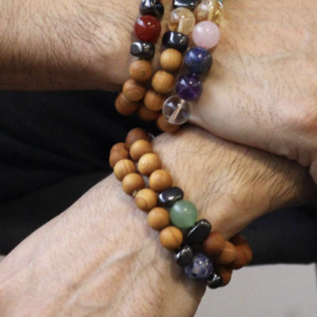
statnim długim weekendem.
pędziłem kilka dni z Tonim i hiszpańskim zespołem w naszym
agazynie w Maladze. Tym razem nie ma nic szczególnie
ramatycznego do przekazania, chociaż moja saga z hiszpańską kartą
bytu trwa. Sama karta jest gotowa, ale umówienie się na jej odbiór
ydaje się być zupełnie innym wyzwaniem.
Bomby cieplne, biurokracja i handel w dni świąteczne
AY
22
Pozdrowienia ze słonecznej Hiszpanii.
k na ironię, w niektórych częściach Wielkiej Brytanii było w tym
godniu cieplej niż u nas, ale nie rozczulajcie się za bardzo –
iszpania jest następna w kolejce do tej bomby upałów… I to szybko.
 zeszłym tygodniu opowiadałem Ci o mojej podróży i o tym, dlaczego
arto wtykać sobie watę w uszy… Jeśli przegapiłeś ten wpis, możesz
drobić zaległości tutaj.
zęść tygodnia spędziłem z hiszpańskim zespołem w nowym biurze i
agazynie w Maladze.
Od zatyczek do uszu do TikToka
AY
15
Pozdrowienia z Hiszpanii.
statnio pisałem do Ciebie z lotniska T2 w Manchesterze w drodze