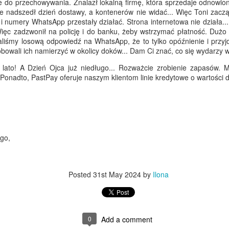
 do przechowywania. Znalazł lokalną firmę, która sprzedaje odnowion
d moich nepalskich kontaktów o 2038 roku w Katmandu, a także tego
ale nadszedł dzień dostawy, a kontenerów nie widać... Więc Toni zaczą
amego dnia wiadomości od pana Chatterjee z Kalkuty - to bengalski
 i numery WhatsApp przestały działać. Strona internetowa nie działa..
owy Rok 1433. Byłem w Katmandu w zeszłym roku z Tonim, miasto
ięc zadzwonił na policję i do banku, żeby wstrzymać płatność. Duż
ętniło imprezą noworoczną. Dziwne, prawda?
aliśmy losową odpowiedź na WhatsApp, że to tylko opóźnienie i przyj
óbowali ich namierzyć w okolicy doków... Dam Ci znać, co się wydarzy 
e tutaj... To był jeden z tych intensywnych tygodni, w prawdziwym
ato! A Dzień Ojca już niedługo... Rozważcie zrobienie zapasów. M
hińskim tempie.
 Ponadto, PastPay oferuje naszym klientom linie kredytowe o wartości d
12 dni w Chinach
PR
ndra, Bryant i Coco - co za drużyna.
10
Pozdrowienia z Yiwu w Chinach.
m nadzieję, że przetrwałeś burzę Dave, cieszyłeś się falą upałów i
esteś gotowy na każdą pogodę. Tutaj, w Chinach, również
ierpimy/cieszymy się z drastycznych zmian temperatur – jednego dnia
go,
°C, dziś 32°C. Ale mimo to biorę się do pracy.
 zeszłym tygodniu opowiadałem Ci o mojej podróży tutaj, z
Posted
31st May 2024
by
Ilona
iespodziewanym objazdem przez Kanton… O naszej szybkiej
ycieczce do rodzinnego miasta Coco… Jeśli przegapiłeś ten wpis,
żesz nadrobić tutaj.
NASTĘPNIE... Chiny
PR
2
Pozdrowienia z Dongxiang City w Chinach.
0
Add a comment