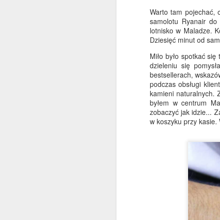
Hiszpanii... Mam nadzieję,
Warto tam pojechać, 
że masz się dobrze i cieszysz się
samolotu Ryanair do 
latem.
lotnisko w Maladze. K
Dziesięć minut od sam
Cóż, nie jest to coś, co widuje się
na co dzień...
Miło było spotkać się 
J
dzieleniu się pomysł
Jeden z naszych klientów
bestsellerach, wskazó
zainstalował jednego z naszych
podczas obsługi klien
Wielkich Buddów na szczycie
kamieni naturalnych. Z
Có
góry na Słowacji. Powiedziano
byłem w centrum Mal
nam, że wszystkie pozwolenia i
zobaczyć jak idzie... 
Hi
plany zostały uzyskane
w koszyku przy kasie. 
cz
prawidłowo, co zawsze miło
s
usłyszeć. Więcej o tym później,
An
ale pomyślałem, że to całkiem
niezły pomysł na rozpoczęcie
W
tego cotygodniowego newslettera.
po
M
za
I 
ty