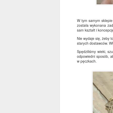
po
sz
na
N
W tym samym sklepie 
została wykonana zad
M
sam kształt i koncepcj
d
M
Nie wydaje się, żeby t
starych dostawców. Wła
Spędziliśmy wieki, sz
Po
odpowiedni sposób, a
z
w pęczkach.
ja
W
Ka
wp
Z
M
p
P