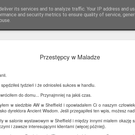
eliver its services and to analyze traffic. Your IP address and u
ormance and security metrics to ensure quality of service, gene
buse.
Chory jak 
JUL
Przestępcy w Maladze
10
paw
Pozdrowienia ze Słowacji.
nii.
Moje ostatnie dni w Hiszpa
spędziłeś tydzień i że odniosłeś sukces w handlu.
dźwiękowej. Blisko plaży d
ogromnym stadom małych zi
wróciłem do domu... Przynajmniej na jakiś czas.
obrożnych. W tym roku było
yłem w siedzibie AW w Sheffield i opowiadałem Ci o naszym człowiek
Pierwotnie przybyły z Amer
ko dyrektora Ancient Wisdom. Jeśli przegapiłeś ten wpis, możesz nad
jako zwierzęta domowe, nie
kwitnące populacje wzdłuż
rty w salonie wystawowym w Sheffield i między innymi miałem okazję s
Śródziemnego. Szczególnie 
zymi i zawsze interesującymi klientami (więcej później).
dzielnice mieszkalne wokół 