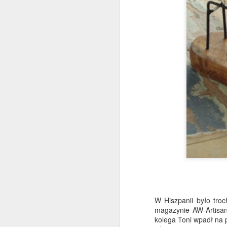
W
12
w
w
mó
A
P
W
Ne
za
Mó
Sa
W
A
C
W Hiszpanii było tro
magazynie AW-Artisa
kolega Toni wpadł na p
S