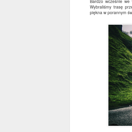
Bardzo wcześnie we w
Wybraliśmy trasę prz
piękna w porannym świ
Budda na szczycie
JUL
3
Jeszcze raz pozdrowienia z