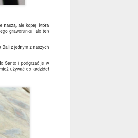
 naszą, ale kopię, która
nego grawerunku, ale ten
a Bali z jednym z naszych
lo Santo i podgrzać je w
wnież używać do kadzideł