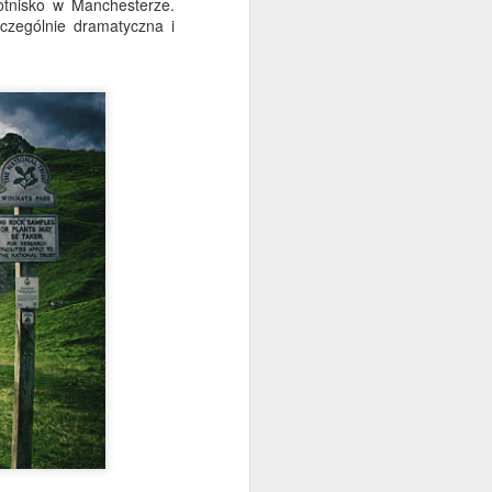
otnisko w Manchesterze.
 są kolorowe, hałaśliwe i
czególnie dramatyczna i
dzą się, by śpiewać.
 być dość hojne.
Dla kosmicznego
JUN
12
rekordu