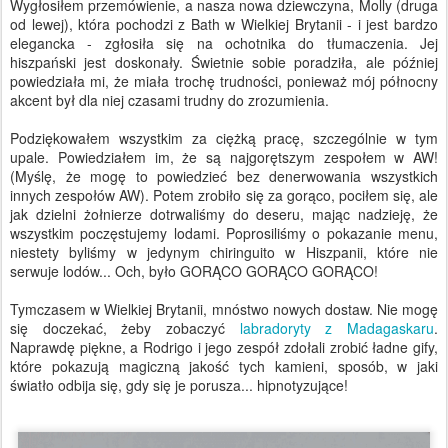
Wygłosiłem przemówienie, a nasza nowa dziewczyna, Molly (druga
od lewej), która pochodzi z Bath w Wielkiej Brytanii - i jest bardzo
elegancka - zgłosiła się na ochotnika do tłumaczenia. Jej
hiszpański jest doskonały. Świetnie sobie poradziła, ale później
powiedziała mi, że miała trochę trudności, ponieważ mój północny
akcent był dla niej czasami trudny do zrozumienia.
Podziękowałem wszystkim za ciężką pracę, szczególnie w tym
upale. Powiedziałem im, że są najgorętszym zespołem w AW!
(Myślę, że mogę to powiedzieć bez denerwowania wszystkich
innych zespołów AW). Potem zrobiło się za gorąco, pociłem się, ale
jak dzielni żołnierze dotrwaliśmy do deseru, mając nadzieję, że
wszystkim poczęstujemy lodami. Poprosiliśmy o pokazanie menu,
niestety byliśmy w jedynym chiringuito w Hiszpanii, które nie
serwuje lodów... Och, było GORĄCO GORĄCO GORĄCO!
Tymczasem w Wielkiej Brytanii, mnóstwo nowych dostaw. Nie mogę
się doczekać, żeby zobaczyć
labradoryty z Madagaskaru
.
Naprawdę piękne, a Rodrigo i jego zespół zdołali zrobić ładne gify,
które pokazują magiczną jakość tych kamieni, sposób, w jaki
światło odbija się, gdy się je porusza... hipnotyzujące!