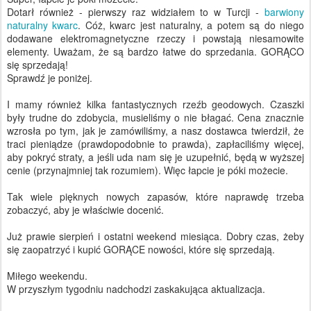
Dotarł również - pierwszy raz widziałem to w Turcji -
barwiony
naturalny kwarc
. Cóż, kwarc jest naturalny, a potem są do niego
dodawane elektromagnetyczne rzeczy i powstają niesamowite
elementy. Uważam, że są bardzo łatwe do sprzedania. GORĄCO
się sprzedają!
Sprawdź je poniżej.
I mamy również kilka fantastycznych rzeźb geodowych. Czaszki
były trudne do zdobycia, musieliśmy o nie błagać. Cena znacznie
wzrosła po tym, jak je zamówiliśmy, a nasz dostawca twierdził, że
traci pieniądze (prawdopodobnie to prawda), zapłaciliśmy więcej,
aby pokryć straty, a jeśli uda nam się je uzupełnić, będą w wyższej
cenie (przynajmniej tak rozumiem). Więc łapcie je póki możecie.
Tak wiele pięknych nowych zapasów, które naprawdę trzeba
zobaczyć, aby je właściwie docenić.
Już prawie sierpień i ostatni weekend miesiąca. Dobry czas, żeby
się zaopatrzyć i kupić GORĄCE nowości, które się sprzedają.
Miłego weekendu.
W przyszłym tygodniu nadchodzi zaskakująca aktualizacja.