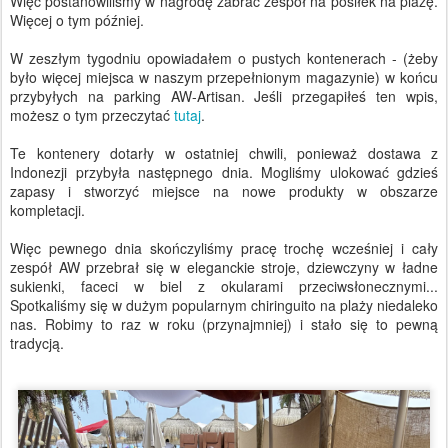
Więc postanowiliśmy w nagrodę zabrać zespół na posiłek na plażę.
Więcej o tym później.
W zeszłym tygodniu opowiadałem o pustych kontenerach - (żeby
było więcej miejsca w naszym przepełnionym magazynie) w końcu
przybyłych na parking AW-Artisan. Jeśli przegapiłeś ten wpis,
możesz o tym przeczytać
tutaj
.
Te kontenery dotarły w ostatniej chwili, ponieważ dostawa z
Indonezji przybyła następnego dnia. Mogliśmy ulokować gdzieś
zapasy i stworzyć miejsce na nowe produkty w obszarze
kompletacji.
Więc pewnego dnia skończyliśmy pracę trochę wcześniej i cały
zespół AW przebrał się w eleganckie stroje, dziewczyny w ładne
sukienki, faceci w biel z okularami przeciwsłonecznymi...
Spotkaliśmy się w dużym popularnym chiringuito na plaży niedaleko
nas. Robimy to raz w roku (przynajmniej) i stało się to pewną
tradycją.