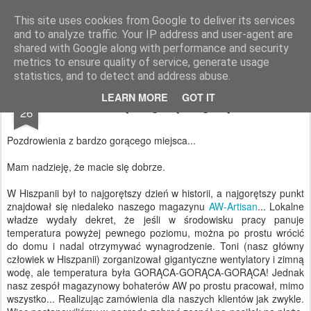
AWGifts Polska
This site uses cookies from Google to deliver its services
and to analyze traffic. Your IP address and user-agent are
Home
shared with Google along with performance and security
metrics to ensure quality of service, generate usage
statistics, and to detect and address abuse.
JUL
LEARN MORE
GOT IT
Gorąco, gorąco, gorąco!
26
Pozdrowienia z bardzo gorącego miejsca...
Mam nadzieję, że macie się dobrze.
W Hiszpanii był to najgorętszy dzień w historii, a najgorętszy punkt
znajdował się niedaleko naszego magazynu
AW-Artisan
... Lokalne
władze wydały dekret, że jeśli w środowisku pracy panuje
temperatura powyżej pewnego poziomu, można po prostu wrócić
do domu i nadal otrzymywać wynagrodzenie. Toni (nasz główny
człowiek w Hiszpanii) zorganizował gigantyczne wentylatory i zimną
wodę, ale temperatura była GORĄCA-GORĄCA-GORĄCA! Jednak
nasz zespół magazynowy bohaterów AW po prostu pracował, mimo
wszystko... Realizując zamówienia dla naszych klientów jak zwykle.