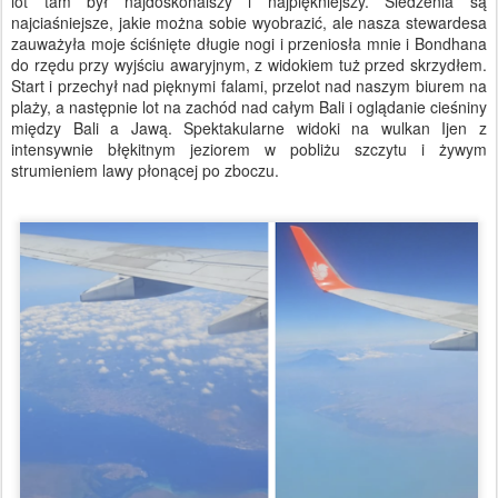
lot tam był najdoskonalszy i najpiękniejszy. Siedzenia są
najciaśniejsze, jakie można sobie wyobrazić, ale nasza stewardesa
zauważyła moje ściśnięte długie nogi i przeniosła mnie i Bondhana
do rzędu przy wyjściu awaryjnym, z widokiem tuż przed skrzydłem.
Start i przechył nad pięknymi falami, przelot nad naszym biurem na
plaży, a następnie lot na zachód nad całym Bali i oglądanie cieśniny
między Bali a Jawą. Spektakularne widoki na wulkan Ijen z
intensywnie błękitnym jeziorem w pobliżu szczytu i żywym
strumieniem lawy płonącej po zboczu.