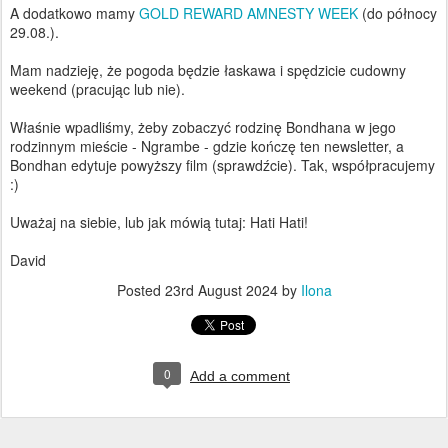
A dodatkowo mamy
GOLD REWARD AMNESTY WEEK
(do północy
29.08.).
Mam nadzieję, że pogoda będzie łaskawa i spędzicie cudowny
weekend (pracując lub nie).
Właśnie wpadliśmy, żeby zobaczyć rodzinę Bondhana w jego
rodzinnym mieście - Ngrambe - gdzie kończę ten newsletter, a
Bondhan edytuje powyższy film (sprawdźcie). Tak, współpracujemy
:)
Uważaj na siebie, lub jak mówią tutaj: Hati Hati!
David
Posted
23rd August 2024
by
Ilona
0
Add a comment