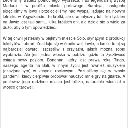
Madura i w pobliżu miasta portowego Surabya, następnie
skręciliśmy w lewo i przelecieliśmy nad wyspą, lądując na nowym
lotnisku w Yogyakarcie. To krótki, ale dramatyczny lot. Ten tydzień
na Jawie jest taki sam... kilka krótkich dni, ale dzieje się o wiele za
dużo, aby o tym opowiedzieć...
W tej chwili jesteśmy w pięknym mieście Solo, słynącym z produkcji
tekstyliów i ubrań. Znajduje się w środkowej Jawie, a ludzie tutaj są
najbardziej otwarci, szczęśliwi i przyjaźni, jakich można sobie
wyobrazić. Ale jest jedna wioska w pobliżu, gdzie ta życzliwość
osiąga nowy poziom. Bondhan, który jest prawą ręką Ringo,
naszego agenta na Bali, w innym życiu jest również muzykiem
(okazjonalnym) w zespole rockowym. Poznaliśmy się w czasie
pandemii, kiedy cierpliwie próbował nauczyć mnie gry na gitarze. A
ponieważ jego rodzinne miasto jest blisko, naturalnie wiedział o
wiosce gitarowej.