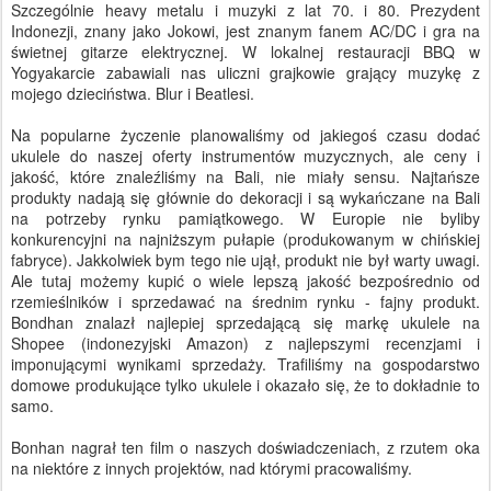
Szczególnie heavy metalu i muzyki z lat 70. i 80. Prezydent
Indonezji, znany jako Jokowi, jest znanym fanem AC/DC i gra na
świetnej gitarze elektrycznej. W lokalnej restauracji BBQ w
Yogyakarcie zabawiali nas uliczni grajkowie grający muzykę z
mojego dzieciństwa. Blur i Beatlesi.
Na popularne życzenie planowaliśmy od jakiegoś czasu dodać
ukulele do naszej oferty instrumentów muzycznych, ale ceny i
jakość, które znaleźliśmy na Bali, nie miały sensu. Najtańsze
produkty nadają się głównie do dekoracji i są wykańczane na Bali
na potrzeby rynku pamiątkowego. W Europie nie byliby
konkurencyjni na najniższym pułapie (produkowanym w chińskiej
fabryce). Jakkolwiek bym tego nie ujął, produkt nie był warty uwagi.
Ale tutaj możemy kupić o wiele lepszą jakość bezpośrednio od
rzemieślników i sprzedawać na średnim rynku - fajny produkt.
Bondhan znalazł najlepiej sprzedającą się markę ukulele na
Shopee (indonezyjski Amazon) z najlepszymi recenzjami i
imponującymi wynikami sprzedaży. Trafiliśmy na gospodarstwo
domowe produkujące tylko ukulele i okazało się, że to dokładnie to
samo.
Bonhan nagrał ten film o naszych doświadczeniach, z rzutem oka
na niektóre z innych projektów, nad którymi pracowaliśmy.