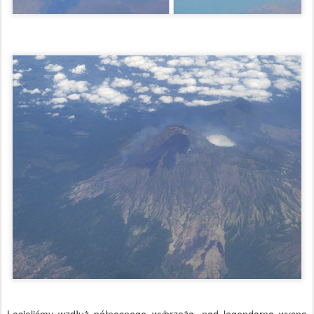
Lecieliśmy wzdłuż północnego wybrzeża, nad legendarną wyspą