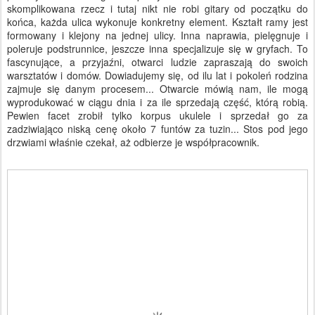
skomplikowana rzecz i tutaj nikt nie robi gitary od początku do
końca, każda ulica wykonuje konkretny element. Kształt ramy jest
formowany i klejony na jednej ulicy. Inna naprawia, pielęgnuje i
poleruje podstrunnice, jeszcze inna specjalizuje się w gryfach. To
fascynujące, a przyjaźni, otwarci ludzie zapraszają do swoich
warsztatów i domów. Dowiadujemy się, od ilu lat i pokoleń rodzina
zajmuje się danym procesem... Otwarcie mówią nam, ile mogą
wyprodukować w ciągu dnia i za ile sprzedają część, którą robią.
Pewien facet zrobił tylko korpus ukulele i sprzedał go za
zadziwiająco niską cenę około 7 funtów za tuzin... Stos pod jego
drzwiami właśnie czekał, aż odbierze je współpracownik.