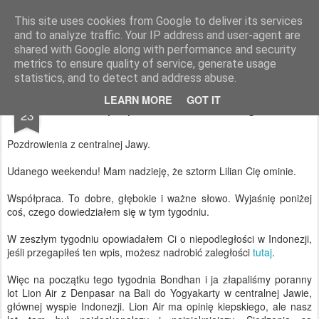
AWGifts Polska
This site uses cookies from Google to deliver its services
and to analyze traffic. Your IP address and user-agent are
Home
shared with Google along with performance and security
metrics to ensure quality of service, generate usage
statistics, and to detect and address abuse.
AUG
LEARN MORE
GOT IT
Współpraca z Guitar Village!
23
Pozdrowienia z centralnej Jawy.
Udanego weekendu! Mam nadzieję, że sztorm Lilian Cię ominie.
Współpraca. To dobre, głębokie i ważne słowo. Wyjaśnię poniżej
coś, czego dowiedziałem się w tym tygodniu.
W zeszłym tygodniu opowiadałem Ci o niepodległości w Indonezji,
jeśli przegapiłeś ten wpis, możesz nadrobić zaległości
tutaj
.
Więc na początku tego tygodnia Bondhan i ja złapaliśmy poranny
lot Lion Air z Denpasar na Bali do Yogyakarty w centralnej Jawie,
głównej wyspie Indonezji. Lion Air ma opinię kiepskiego, ale nasz