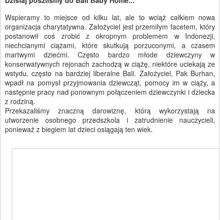
Dzisiaj poszliśmy do Bali Baby Home...
Wspieramy to miejsce od kilku lat, ale to wciąż całkiem nowa
organizacja charytatywna. Założyciel jest przemiłym facetem, który
postanowił coś zrobić z okropnym problemem w Indonezji,
niechcianymi ciążami, które skutkują porzuconymi, a czasem
martwymi dziećmi. Często bardzo młode dziewczyny w
konserwatywnych rejonach zachodzą w ciążę, niektóre uciekają ze
wstydu, często na bardziej liberalne Bali. Założyciel, Pak Burhan,
wpadł na pomysł przyjmowania dziewcząt, pomocy im w ciąży, a
następnie pracy nad ponownym połączeniem dziewczynki i dziecka
z rodziną.
Przekazaliśmy znaczną darowiznę, którą wykorzystają na
utworzenie osobnego przedszkola i zatrudnienie nauczycieli,
ponieważ z biegiem lat dzieci osiągają ten wiek.