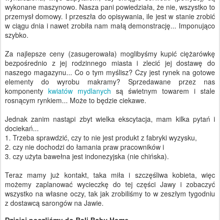
wykonane maszynowo. Nasza pani powiedziała, że ​​nie, wszystko to
przemysł domowy. I przeszła do opisywania, ile jest w stanie zrobić
w ciągu dnia i nawet zrobiła nam małą demonstrację... Imponująco
szybko.
Za najlepsze ceny (zasugerowała) moglibyśmy kupić ciężarówkę
bezpośrednio z jej rodzinnego miasta i zlecić jej dostawę do
naszego magazynu... Co o tym myślisz? Czy jest rynek na gotowe
elementy do wyrobu makramy? Sprzedawane przez nas
komponenty
kwiatów mydlanych
są świetnym towarem i stale
rosnącym rynkiem... Może to będzie ciekawe.
Jednak zanim nastąpi zbyt wielka ekscytacja, mam kilka pytań i
dociekań...
1. Trzeba sprawdzić, czy to nie jest produkt z fabryki wyzysku,
2. czy nie dochodzi do łamania praw pracowników i
3. czy użyta bawełna jest indonezyjska (nie chińska).
Teraz mamy już kontakt, taka miła i szczęśliwa kobieta, więc
możemy zaplanować wycieczkę do tej części Jawy i zobaczyć
wszystko na własne oczy, tak jak zrobiliśmy to w zeszłym tygodniu
z dostawcą sarongów na Jawie.