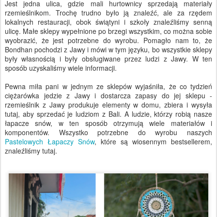
Jest jedna ulica, gdzie mali hurtownicy sprzedają materiały
rzemieślnikom. Trochę trudno było ją znaleźć, ale za rzędem
lokalnych restauracji, obok świątyni i szkoły znaleźliśmy senną
ulicę. Małe sklepy wypełnione po brzegi wszystkim, co można sobie
wyobrazić, że jest potrzebne do wyrobu. Pomagło nam to, że
Bondhan pochodzi z Jawy i mówi w tym języku, bo wszystkie sklepy
były własnością i były obsługiwane przez ludzi z Jawy. W ten
sposób uzyskaliśmy wiele informacji.
Pewna miła pani w jednym ze sklepów wyjaśniła, że ​​co tydzień
ciężarówka jedzie z Jawy i dostarcza zapasy do jej sklepu -
rzemieślnik z Jawy produkuje elementy w domu, zbiera i wysyła
tutaj, aby sprzedać je ludziom z Bali. A ludzie, którzy robią nasze
łapacze snów, w ten sposób otrzymują wiele materiałów i
komponentów. Wszystko potrzebne do wyrobu naszych
Pastelowych Łapaczy Snów
, które są wiosennym bestsellerem,
znaleźliśmy tutaj.