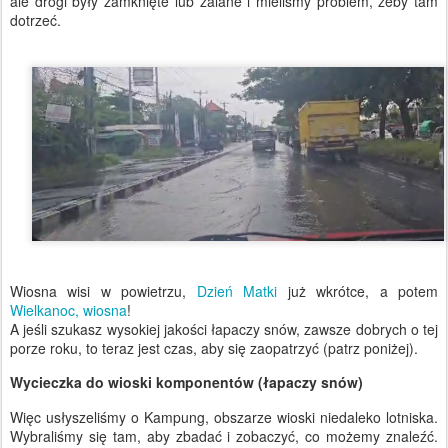
ale drogi były zamknięte lub zalane i mieliśmy problem, żeby tam
dotrzeć.
Wiosna wisi w powietrzu,
Dzień Matki
już wkrótce, a potem
Wielkanoc, wiosna
!
A jeśli szukasz wysokiej jakości łapaczy snów, zawsze dobrych o tej
porze roku, to teraz jest czas, aby się zaopatrzyć (patrz poniżej).
Wycieczka do wioski komponentów (łapaczy snów)
Więc usłyszeliśmy o Kampung, obszarze wioski niedaleko lotniska.
Wybraliśmy się tam, aby zbadać i zobaczyć, co możemy znaleźć.