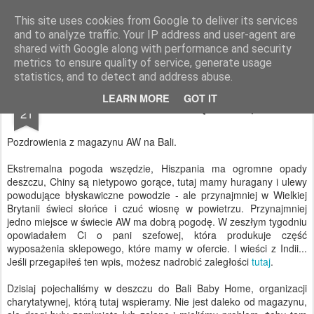
AWGifts Polska
This site uses cookies from Google to deliver its services
and to analyze traffic. Your IP address and user-agent are
Home
shared with Google along with performance and security
metrics to ensure quality of service, generate usage
statistics, and to detect and address abuse.
MAR
LEARN MORE
GOT IT
Dzień Matki na Bali – będziesz płakać
21
Pozdrowienia z magazynu AW na Bali.
Ekstremalna pogoda wszędzie, Hiszpania ma ogromne opady
deszczu, Chiny są nietypowo gorące, tutaj mamy huragany i ulewy
powodujące błyskawiczne powodzie - ale przynajmniej w Wielkiej
Brytanii świeci słońce i czuć wiosnę w powietrzu. Przynajmniej
jedno miejsce w świecie AW ma dobrą pogodę. W zeszłym tygodniu
opowiadałem Ci o pani szefowej, która produkuje część
wyposażenia sklepowego, które mamy w ofercie. I wieści z Indii...
Jeśli przegapiłeś ten wpis, możesz nadrobić zaległości
tutaj
.
Dzisiaj pojechaliśmy w deszczu do Bali Baby Home, organizacji
charytatywnej, którą tutaj wspieramy. Nie jest daleko od magazynu,