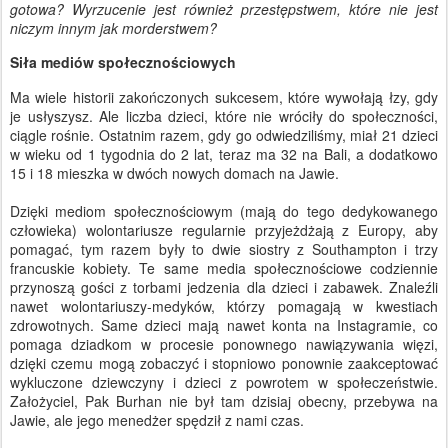
gotowa? Wyrzucenie jest również przestępstwem, które nie jest
niczym innym jak morderstwem?
Siła mediów społecznościowych
Ma wiele historii zakończonych sukcesem, które wywołają łzy, gdy
je usłyszysz. Ale liczba dzieci, które nie wróciły do ​​społeczności,
ciągle rośnie. Ostatnim razem, gdy go odwiedziliśmy, miał 21 dzieci
w wieku od 1 tygodnia do 2 lat, teraz ma 32 na Bali, a dodatkowo
15 i 18 mieszka w dwóch nowych domach na Jawie.
Dzięki mediom społecznościowym (mają do tego dedykowanego
człowieka) wolontariusze regularnie przyjeżdżają z Europy, aby
pomagać, tym razem były to dwie siostry z Southampton i trzy
francuskie kobiety. Te same media społecznościowe codziennie
przynoszą gości z torbami jedzenia dla dzieci i zabawek. Znaleźli
nawet wolontariuszy-medyków, którzy pomagają w kwestiach
zdrowotnych. Same dzieci mają nawet konta na Instagramie, co
pomaga dziadkom w procesie ponownego nawiązywania więzi,
dzięki czemu mogą zobaczyć i stopniowo ponownie zaakceptować
wykluczone dziewczyny i dzieci z powrotem w społeczeństwie.
Założyciel, Pak Burhan nie był tam dzisiaj obecny, przebywa na
Jawie, ale jego menedżer spędził z nami czas.